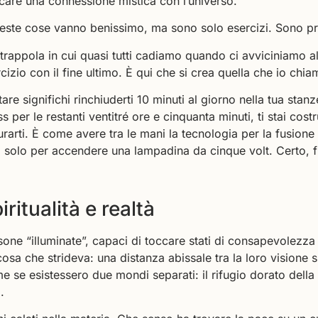
care una connessione mistica con l’universo.
queste cose vanno benissimo, ma sono solo esercizi. Sono p
 trappola in cui quasi tutti cadiamo quando ci avviciniamo all
cizio con il fine ultimo. È qui che si crea quella che io chi
re significhi rinchiuderti 10 minuti al giorno nella tua stanz
ess per le restanti ventitré ore e cinquanta minuti, ti stai cos
rarti. È come avere tra le mani la tecnologia per la fusione
rno solo per accendere una lampadina da cinque volt. Certo,
piritualità e realtà
ne “illuminate”, capaci di toccare stati di consapevolezza
osa che strideva: una distanza abissale tra la loro visione sp
 se esistessero due mondi separati: il rifugio dorato della
.