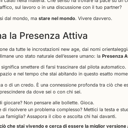
i calati nella materia. Che senso ha trovare la pace su un 
raffico, sul lavoro o in una discussione con il tuo partner?
arsi dal mondo, ma
stare nel mondo
. Vivere davvero.
na la Presenza Attiva
ne da tutte le incrostazioni new age, dai nomi orientaleggia
mane uno stato naturale dell’essere umano: la
Presenza A
significa smettere di farsi trascinare dal pilota automatico.
 spazio e nel tempo che stai abitando in questo esatto mome
ica o di un credo. È una connessione profonda tra ciò che esi
 prescindere da dove sei o con chi sei.
 di giocare? Non pensare alle bollette. Gioca.
de di risolvere un problema complesso? Mettici la testa e stu
tua famiglia? Assapora il cibo e ascolta chi hai davanti.
ciò che stai vivendo e cerca di essere la miglior versione