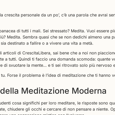
a crescita personale da un po’, c’è una parola che avrai sent
nacea di tutti i mali. Sei stressato? Medita. Vuoi essere più
 più? Medita. Sembra quasi che se non dedichi almeno una pa
 sia destinato a fallire o a vivere una vita a metà.
li articoli di CrescitaLibera, sai bene che a noi non piaccio
te a tutti. Quindi ti faccio una domanda scomoda: quante vo
e di svuotare la mente… e ti sei ritrovato solo più nervoso e
 tu. Forse il problema è l’idea di meditazione che ti hanno 
 della Meditazione Moderna
denti cosa significhi per loro meditare, le risposte sono qu
te, chiudere gli occhi e cercare di non pensare a niente. O