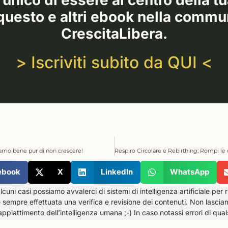
nico di essere al centro della tu
questo e altri ebook nella commu
CrescitaLibera.
> Iscriviti subito da QUI <
iamo bene pur di non crescere!
ebook
X
LinkedIn
WhatsApp
alcuni casi possiamo avvalerci di sistemi di intelligenza artificiale per r
e sempre effettuata una verifica e revisione dei contenuti. Non lasciamo 
appiattimento dell’intelligenza umana ;-) In caso notassi errori di qual