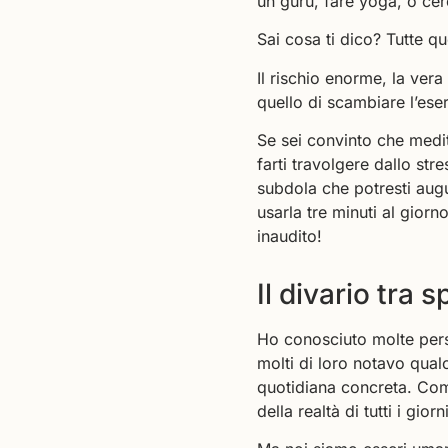
un guru, fare yoga, o cer
Sai cosa ti dico? Tutte 
Il rischio enorme, la vera
quello di scambiare l’eser
Se sei convinto che medita
farti travolgere dallo str
subdola che potresti augu
usarla tre minuti al gio
inaudito!
Il divario tra s
Ho conosciuto molte perso
molti di loro notavo qualc
quotidiana concreta. Come
della realtà di tutti i giorni