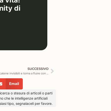
a vita!
nity di
SUCCESSIVO
Respiro Circolare e Rebirthing: Rompi le catene invisibili e torna a fluire con la vita
Email
icerca o stesura di articoli o parti
che le intelligenze artificiali
siasi tipo, segnalaceli per favore.