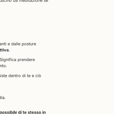
cuscino da meditazione se
nti e dalle posture
ttiva
.
 Significa prendere
nto.
ste dentro di te e ciò
dia.
possibile
di te stesso in