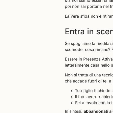
Ma noi siamo esseri uman
poi non sai portarla nel t
La vera sfida non è ritir
Entra in sce
Se spogliamo la meditazio
scomode, cosa rimane? Ri
Essere in Presenza Attiva 
letteralmente casa nello
Non si tratta di una tecn
che accade fuori di te, a
Tuo figlio ti chiede
Il tuo lavoro richie
Sei a tavola con la 
In sintesi:
abbandonati a 