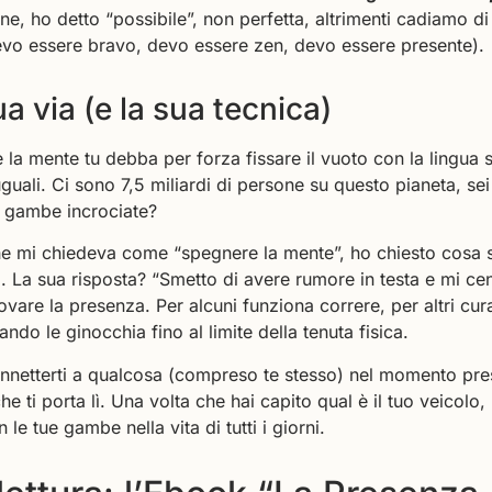
ne, ho detto “possibile”, non perfetta, altrimenti cadiamo 
devo essere bravo, devo essere zen, devo essere presente).
a via (e la sua tecnica)
la mente tu debba per forza fissare il vuoto con la lingua su
uguali. Ci sono 7,5 miliardi di persone su questo pianeta, se
a gambe incrociate?
he mi chiedeva come “spegnere la mente”, ho chiesto cosa
i. La sua risposta? “Smetto di avere rumore in testa e mi cen
rovare la presenza. Per alcuni funziona correre, per altri cura
do le ginocchia fino al limite della tenuta fisica.
connetterti a qualcosa (compreso te stesso) nel momento pre
he ti porta lì. Una volta che hai capito qual è il tuo veicolo,
le tue gambe nella vita di tutti i giorni.